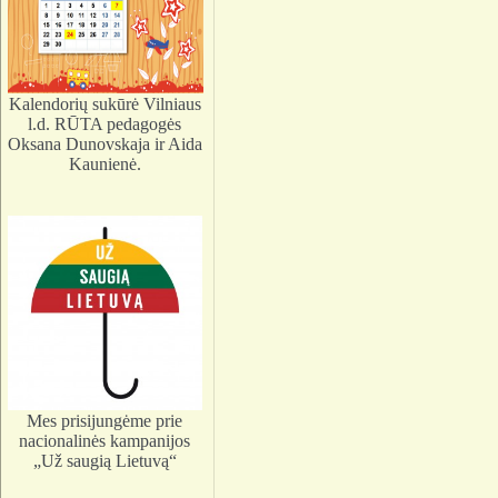
Kalendorių sukūrė Vilniaus
l.d. RŪTA pedagogės
Oksana Dunovskaja ir Aida
Kaunienė.
Mes prisijungėme prie
nacionalinės kampanijos
„Už saugią Lietuvą“