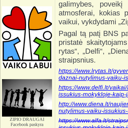
galimybes, poveikį
atmosferai, kokias 
vaikui, vykdydami „Z
Pagal tą patį BNS pa
pristatė skaitytojam
rytas“, „Delfi“, „Die
straipsnius.
https://www.lrytas.lt/gy
daznai-nutylimus-vaiku-i
https://www.delfi.lt/vaik
issukius-mokykloje-kaip
http://www.diena.lt/nauji
nutylimus-vaiku-issukius
ZIPIO DRAUGAI
https://www.alfa.lt/strai
Facebook paskyra
issukius-mokykloje-kaip-