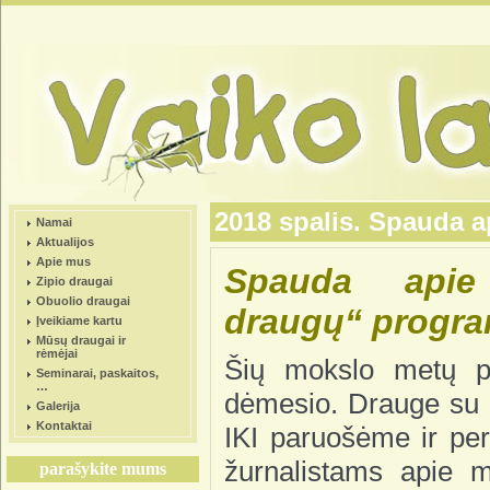
2018 spalis. Spauda
Namai
Aktualijos
Apie mus
Spauda apie
Zipio draugai
Obuolio draugai
draugų“ progr
Įveikiame kartu
Mūsų draugai ir
rėmėjai
Šių mokslo metų pr
Seminarai, paskaitos,
…
dėmesio. Drauge su 
Galerija
Kontaktai
IKI paruošėme ir pe
žurnalistams apie 
parašykite mums