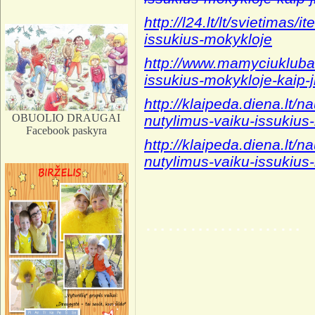
http://l24.lt/lt/svietimas
issukius-mokykloje
http://www.mamyciuklubas
issukius-mokykloje-kaip-
http://klaipeda.diena.lt/
OBUOLIO DRAUGAI
nutylimus-vaiku-issukius
Facebook paskyra
http://klaipeda.diena.lt/
nutylimus-vaiku-issukius
………………