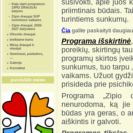
susivokti, apie juos k
Kaip tapti programos
ZIPIO DRAUGAI
priimtinais būdais. Ta
dalyviu
Zipio draugai SUP
turintiems sunkumų.
turintiems vaikams
Zipio draugai. 2026-
2027 dalyviams
Čia
galite paskaityti daugia
Obuolio draugai
Programa išskirtinė
Įveikiame kartu
Mūsų draugai ir
poreikių, skirtingų tau
rėmėjai
Seminarai, paskaitos,
programų skirtos įvei
…
Galerija
sunkumus, tuo tarpu „
Kontaktai
vaikams. Užuot gydžius
parašykite mums
prisideda prie psichik
Programa „Zipio d
nenurodoma, ką jie 
būdas yra geras, o a
aiškintis ir galvoti.