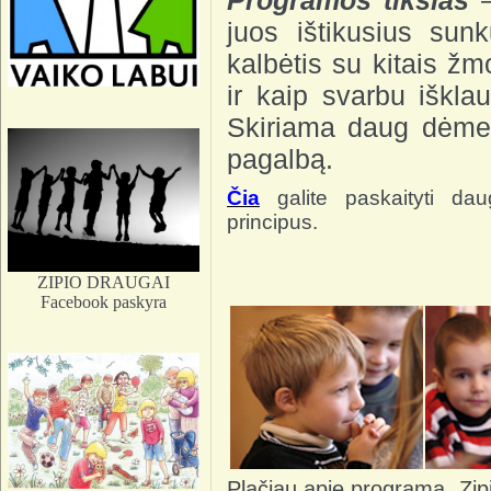
Programos tikslas
–
juos ištikusius sun
kalbėtis su kitais žm
ir kaip svarbu išklau
Skiriama daug dėmesi
pagalbą.
Čia
galite paskaityti d
principus.
ZIPIO DRAUGAI
Facebook paskyra
Plačiau apie programą „Zip