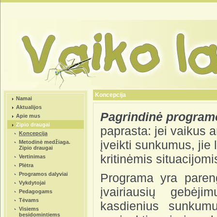
Koncepcija
Namai
Aktualijos
Pagrindinė program
Apie mus
Zipio draugai
paprasta: jei vaikus 
Koncepcija
įveikti sunkumus, jie
Metodinė medžiaga.
Zipio draugai
kritinėmis situacijom
Vertinimas
Plėtra
Programos dalyviai
Programa yra paren
Vykdytojai
įvairiausių gebėj
Pedagogams
Tėvams
kasdienius sunkumu
Visiems
besidomintiems