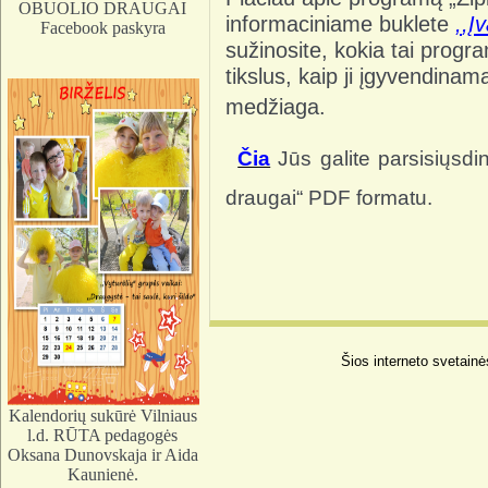
OBUOLIO DRAUGAI
informaciniame buklete
,
,Į
Facebook paskyra
sužinosite, kokia tai progr
tikslus, kaip ji įgyvendina
medžiaga.
Čia
Jūs galite parsisiųsdin
draugai“ PDF formatu.
Šios interneto svetainė
Kalendorių sukūrė Vilniaus
l.d. RŪTA pedagogės
Oksana Dunovskaja ir Aida
Kaunienė.