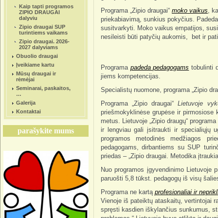
Kaip tapti programos
Programa „Zipio draugai“
moko vaikus
, k
ZIPIO DRAUGAI
dalyviu
priekabiavimą, sunkius pokyčius. Padeda 
Zipio draugai SUP
susitvarkyti. Moko vaikus empatijos, susir
turintiems vaikams
nesileisti būti patyčių aukomis, bet ir pat
Zipio draugai. 2026-
2027 dalyviams
Obuolio draugai
Įveikiame kartu
Programa
padeda pedagogams
tobulinti
Mūsų draugai ir
jiems kompetencijas.
rėmėjai
Seminarai, paskaitos,
Specialistų nuomone, programa „Zipio dra
…
Galerija
Programa „Zipio draugai“
Lietuvoje v
Kontaktai
priešmokyklinėse grupėse ir pirmosiose k
metus. Lietuvoje „Zipio draugų“ programa
ir lengviau gali įsitraukti ir specialiųj
parašykite mums
programos metodinės medžiagos pried
pedagogams, dirbantiems su SUP turinči
priedas – „Zipio draugai. Metodika įtrauk
Nuo programos įgyvendinimo Lietuvoje pr
paruošti 5,8 tūkst. pedagogų iš visų šalie
Programa ne kartą
profesionaliai ir nepri
Vienoje iš pateiktų ataskaitų, vertintojai
spręsti kasdien iškylančius sunkumus, st