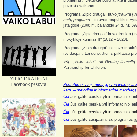
problemas.“ Lietuvoje buvo atlikta ir daug
poveikis vaikams.
Programa „Zipio draugai“ buvo
įtraukta į
metų programą
. Lietuvos respublikos vy
įstaigose (2008 m. balandžio 24 d. Nr. 392
Programa „Zipio draugai“ buvo įtraukta į 
mokykloje kūrimas II“ (2012 – 2020).
Programą „Zipio draugai“ inicijavo ir suk
reziduojanti Londone. Jiems priklauso pro
VšĮ „Vaiko labui“ turi išimtinę licenciją
L
Partnership for Children.
ZIPIO DRAUGAI
Facebook paskyra
Pristatome visų mūsų įgyvendinamų anks
kartu – metodinę ir informacinę medžiagą
Čia
Jūs galite perskaityti informacinio la
Čia
Jūs galite perskaityti informacinio la
Čia
Jūs galite perskaityti informacinio la
Čia
Jūs galite susipažinti su programos į