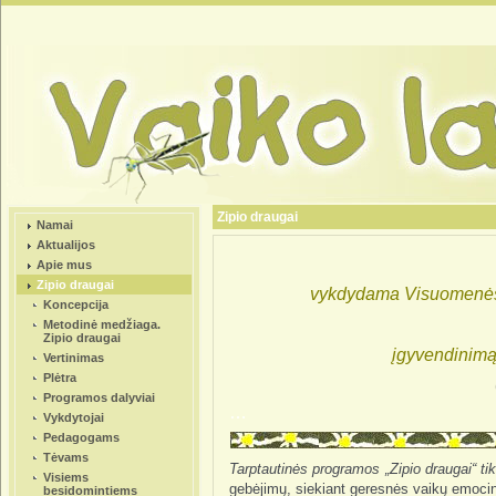
Zipio draugai
Namai
Aktualijos
Apie mus
Zipio draugai
vykdydama Visuomenės s
Koncepcija
Metodinė medžiaga.
Zipio draugai
įgyvendinimą
Vertinimas
Plėtra
Programos dalyviai
…
Vykdytojai
Pedagogams
Tėvams
Tarptautinės programos „Zipio draugai“ ti
Visiems
gebėjimų, siekiant geresnės vaikų emocin
besidomintiems