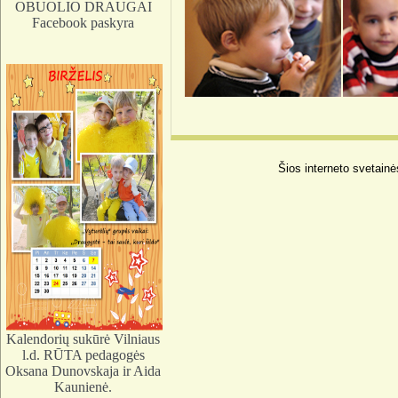
OBUOLIO DRAUGAI
Facebook paskyra
Šios interneto svetainė
Kalendorių sukūrė Vilniaus
l.d. RŪTA pedagogės
Oksana Dunovskaja ir Aida
Kaunienė.