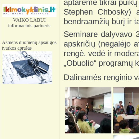
aptarėme tikrai puikų
Stephen Chbosky) ap
bendraamžių būrį ir t
VAIKO LABUI
informacinis partneris
Seminare dalyvavo 39
apskričių (negalėjo a
Asmens duomenų apsaugos
tvarkos aprašas
rengė, vedė ir modera
„Obuolio“ programų k
Dalinamės renginio v