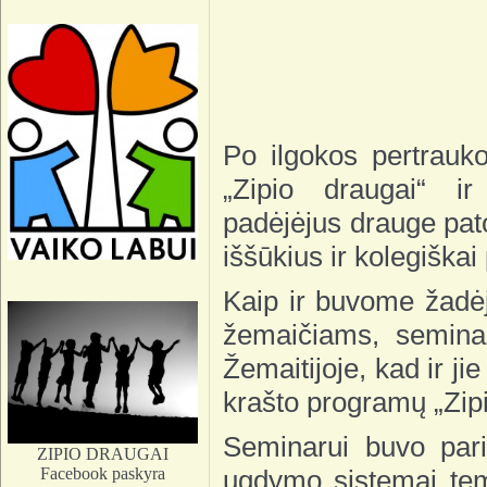
Po ilgokos pertrau
„Zipio draugai“ ir
padėjėjus drauge patobu
iššūkius ir kolegiškai
Kaip ir buvome žad
žemaičiams, seminar
Žemaitijoje, kad ir jie
krašto programų „Zipi
Seminarui buvo parin
ZIPIO DRAUGAI
Facebook paskyra
ugdymo sistemai tem