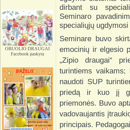
dirbant su special
Seminaro pavadinim
specialiųjų ugdymosi 
Seminare buvo skirt
emocinių ir elgesio
OBUOLIO DRAUGAI
Facebook paskyra
„Zipio draugai“ pri
turintiems vaikams;
naudoti SUP turinti
priedą ir kuo jį ga
priemonės. Buvo apta
vadovaujantis įtrauk
principais. Pedagoga