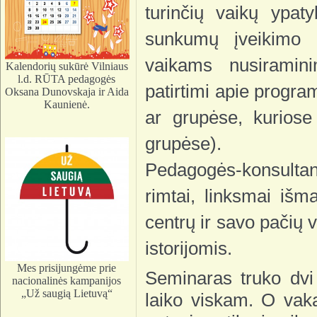
turinčių vaikų ypat
sunkumų įveikimo g
vaikams nusiramini
Kalendorių sukūrė Vilniaus
l.d. RŪTA pedagogės
patirtimi apie progr
Oksana Dunovskaja ir Aida
Kaunienė.
ar grupėse, kuriose
grupėse).
Pedagogės-konsultan
rimtai, linksmai išm
centrų ir savo pačių 
istorijomis.
Mes prisijungėme prie
Seminaras truko dvi
nacionalinės kampanijos
„Už saugią Lietuvą“
laiko viskam. O vaka