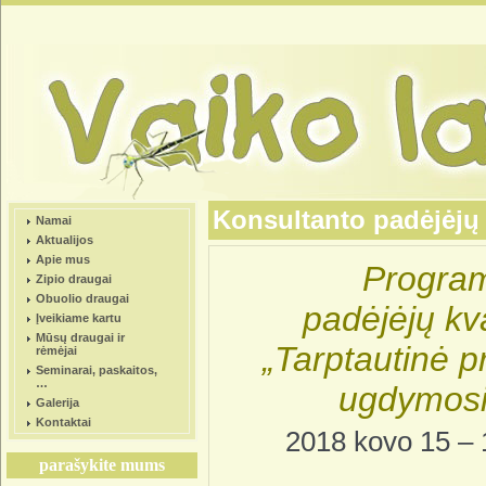
Konsultanto padėjėjų
Namai
Aktualijos
Apie mus
Program
Zipio draugai
Obuolio draugai
padėjėjų kv
Įveikiame kartu
Mūsų draugai ir
„Tarptautinė p
rėmėjai
Seminarai, paskaitos,
…
ugdymosi 
Galerija
Kontaktai
2018 kovo 15 – 1
parašykite mums