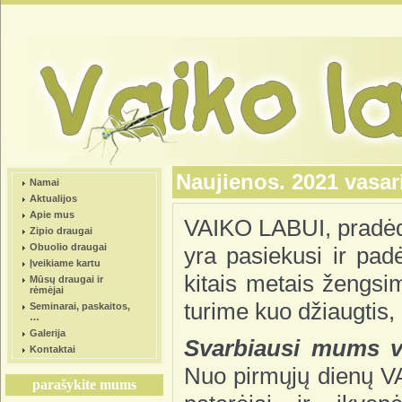
Naujienos. 2021 vasar
Namai
Aktualijos
Apie mus
VAIKO LABUI, pradėd
Zipio draugai
Obuolio draugai
yra pasiekusi ir pa
Įveikiame kartu
kitais metais žengsi
Mūsų draugai ir
rėmėjai
turime kuo džiaugtis, 
Seminarai, paskaitos,
…
Galerija
Svarbiausi mums v
Kontaktai
Nuo pirmųjų dienų VA
parašykite mums