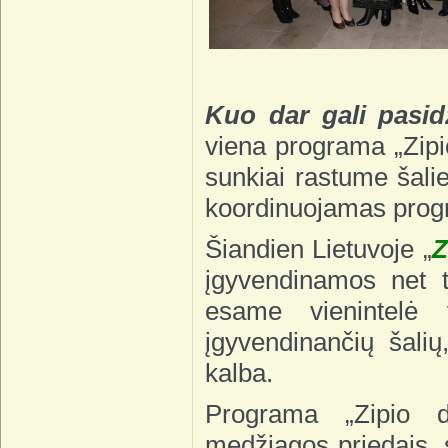
Kuo dar gali pasi
viena programa „Zipi
sunkiai rastume šali
koordinuojamas prog
Šiandien Lietuvoje „
Z
įgyvendinamos net t
esame vienintelė 
įgyvendinančių šali
kalba.
Programa „Zipio d
medžiagos priedais, s