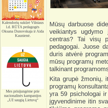
Kalendorių sukūrė Vilniaus
Mūsų darbuose didel
l.d. RŪTA pedagogės
veikiantys ugdymo 
Oksana Dunovskaja ir Aida
Kaunienė.
centras? Tai visų 
pedagogai. Juose da
duris atvėrė programo
mūsų programų metodi
talkinant programom
Kita grupė žmonių, 
programų konsultantai
Mes prisijungėme prie
yra 59 psichologai 
nacionalinės kampanijos
įgyvendinime itin sv
„Už saugią Lietuvą“