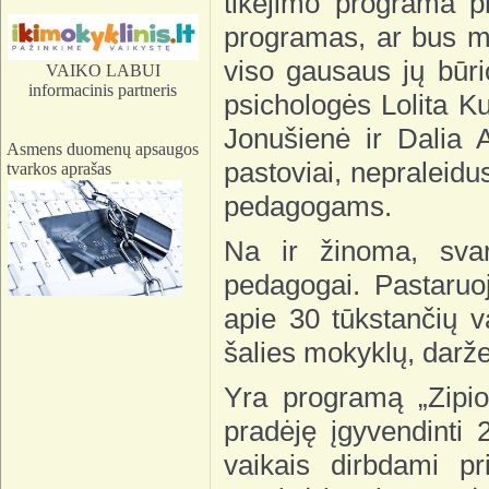
tikėjimo programa p
programas, ar bus mo
viso gausaus jų būrio
VAIKO LABUI
informacinis partneris
psichologės Lolita Ku
Jonušienė ir Dalia 
Asmens duomenų apsaugos
pastoviai, nepraleid
tvarkos aprašas
pedagogams.
Na ir žinoma, sva
pedagogai. Pastaru
apie 30 tūkstančių v
šalies mokyklų, darže
Yra programą „Zipio
pradėję įgyvendinti 
vaikais dirbdami p