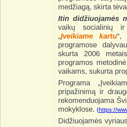
medžiagą, skirta tėv
Itin didžiuojamės 
vaikų socialinių 
„
Įveikiame kartu
“,
programose dalyva
skurta 2006 metai
programos metodinė
vaikams, sukurta pr
Programa „Įveikia
pripažinimą ir drau
rekomenduojama Šviet
mokyklose.
(
https://
Didžiuojamės vyriaus