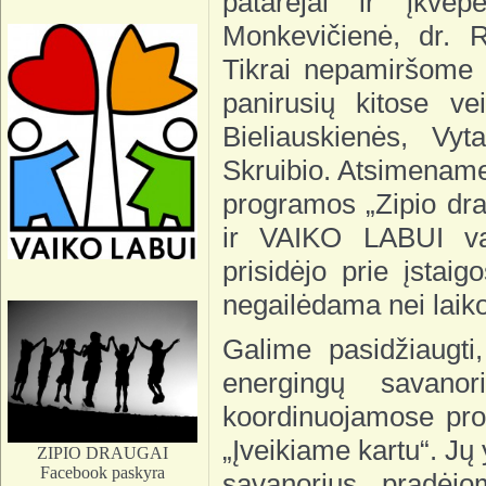
patarėjai ir įkve
Monkevičienė, dr. R
Tikrai nepamiršome m
panirusių kitose ve
Bieliauskienės, Vyt
Skruibio. Atsimename
programos „Zipio dra
ir VAIKO LABUI vad
prisidėjo prie įstai
negailėdama nei laiko
Galime pasidžiaugti,
energingų savanor
koordinuojamose prog
„Įveikiame kartu“. Jų
ZIPIO DRAUGAI
Facebook paskyra
savanorius pradėj