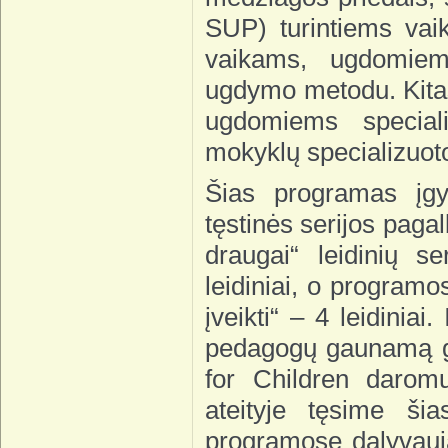
SUP) turintiems vai
vaikams, ugdomiem
ugdymo metodu. Kitas
ugdomiems special
mokyklų specializuot
Šias programas įg
tęstinės serijos pag
draugai“ leidinių 
leidiniai, o programo
įveikti“ – 4 leidiniai
pedagogų gaunamą gr
for Children darom
ateityje tęsime ši
programose dalyvauj