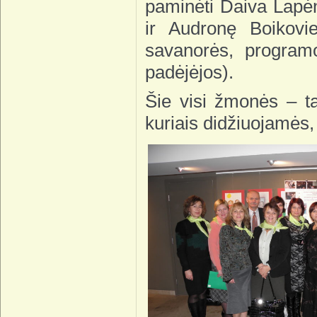
paminėti Daiva Lapėn
ir Audronę Boikov
savanorės, program
padėjėjos).
Šie visi žmonės – ta
kuriais didžiuojamės,