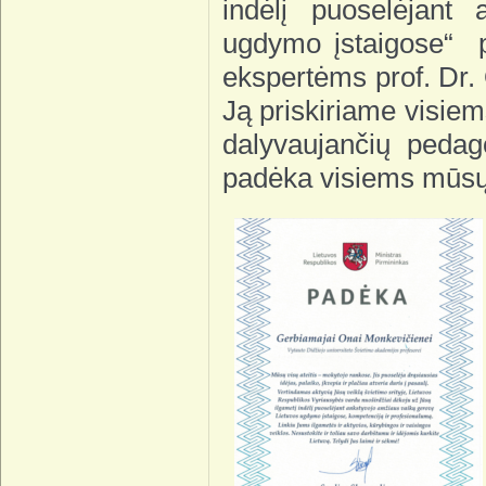
indėlį puoselėjant
ugdymo įstaigose“ p
ekspertėms prof. Dr. 
Ją priskiriame visi
dalyvaujančių pedago
padėka visiems mūsų