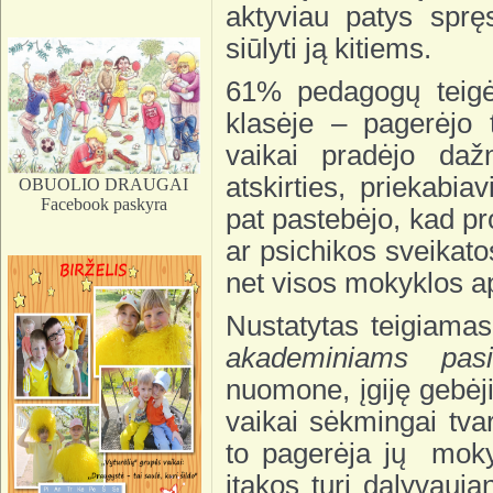
aktyviau patys sprę
siūlyti ją kitiems.
61% pedagogų teigė
klasėje – pagerėjo 
vaikai pradėjo daž
atskirties, priekabia
OBUOLIO DRAUGAI
Facebook paskyra
pat pastebėjo, kad p
ar psichikos sveikat
net visos mokyklos ap
Nustatytas teigiama
akademiniams pas
nuomone, įgiję gebėj
vaikai sėkmingai tva
to pagerėja jų mok
įtakos turi dalyvauja