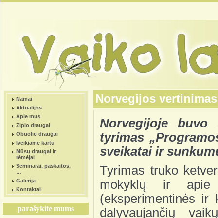
Norvegijos vertinimas
Namai
Aktualijos
Apie mus
Norvegijoje buvo a
Zipio draugai
tyrimas „Programos
Obuolio draugai
Įveikiame kartu
sveikatai ir sunkum
Mūsų draugai ir
rėmėjai
Seminarai, paskaitos,
Tyrimas truko ketve
…
Galerija
mokyklų ir apie
Kontaktai
(eksperimentinės ir 
parašykite mums
dalyvaujančių vaikų