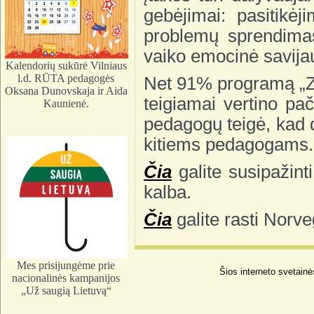
gebėjimai: pasitikėj
problemų sprendimas,
vaiko emocinė savija
Kalendorių sukūrė Vilniaus
l.d. RŪTA pedagogės
Net 91% programą „Z
Oksana Dunovskaja ir Aida
teigiamai vertino p
Kaunienė.
pedagogų teigė, kad 
kitiems pedagogams.
Čia
galite susipažint
kalba.
Čia
galite rasti Norve
Mes prisijungėme prie
Šios interneto svetainė
nacionalinės kampanijos
„Už saugią Lietuvą“