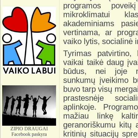
programos poveik
mikroklimatui k
akademiniams pasi
vertinama, ar progr
vaiko lytis, socialinė
Tyrimas patvirtino,
vaikai taikė daug įv
būdus, nei joje n
sunkumų įveikimo bū
buvo tarp visų mergai
prastesnėje social
aplinkoje. Program
mažiau linkę kalti
geranoriškumu kitų a
ZIPIO DRAUGAI
kritinių situacijų s
Facebook paskyra