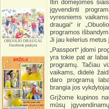
Itin domėjomės šiai
įgyvendinti progra
vyresniems vaikams 
draugai“ ir „Obuolio
programos išbandyma
Ji jau kelerius metus
OBUOLIO DRAUGAI
Facebook paskyra
„Passport“ įdomi pro
yra tokie pat ar laba
programų. Tačiau viz
vaikams, didelė žaid
daro programą laba
brangia jos vykdytoj
Grįžome kupinos nauj
mūsų įgyvendinamų