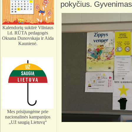
pokyčius. Gyvenimas n
Kalendorių sukūrė Vilniaus
l.d. RŪTA pedagogės
Oksana Dunovskaja ir Aida
Kaunienė.
Mes prisijungėme prie
nacionalinės kampanijos
„Už saugią Lietuvą“