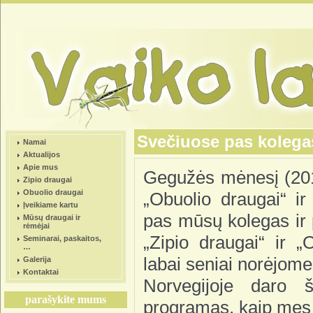
Svečiuose pas kolega
Namai
Aktualijos
Apie mus
Gegužės mėnesį (201
Zipio draugai
Obuolio draugai
„Obuolio draugai“ ir
Įveikiame kartu
pas mūsų kolegas ir 
Mūsų draugai ir
rėmėjai
„Zipio draugai“ ir „
Seminarai, paskaitos,
…
labai seniai norėjome
Galerija
Kontaktai
Norvegijoje daro š
parašykite mums
programas, kaip mes 