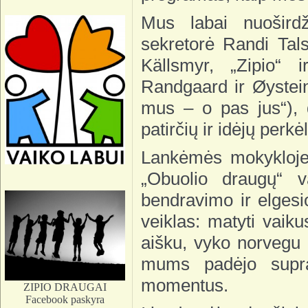
Mus labai nuošird
sekretorė Randi Tals
Källsmyr, „Zipio“ 
Randgaard ir Øystei
mus – o pas jus“), 
patirčių ir idėjų perk
Lankėmės mokykloje 
„Obuolio draugų“ v
bendravimo ir elgesi
veiklas: matyti vaiku
aišku, vyko norvegu 
mums padėjo supra
momentus.
ZIPIO DRAUGAI
Facebook paskyra