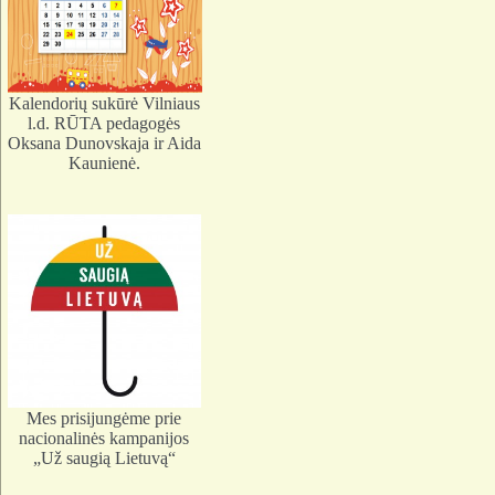
Kalendorių sukūrė Vilniaus
l.d. RŪTA pedagogės
Oksana Dunovskaja ir Aida
Kaunienė.
Mes prisijungėme prie
nacionalinės kampanijos
„Už saugią Lietuvą“