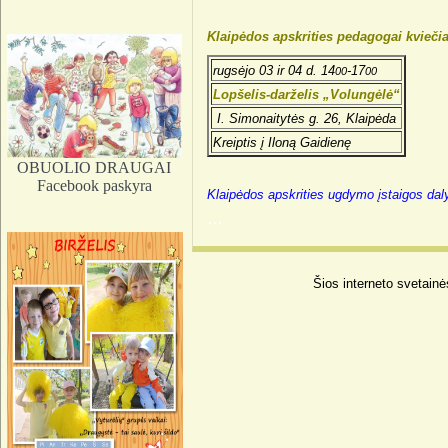
Klaipėdos apskrities pedagogai kvieč
rugsėjo 03 ir 04 d. 14
-17
00
00
Lopšelis-darželis „Volungėlė“
I. Simonaitytės g. 26, Klaipėda
Kreiptis į Iloną Gaidienę
OBUOLIO DRAUGAI
Facebook paskyra
Klaipėdos apskrities ugdymo įstaigos dal
…
Šios interneto svetainė