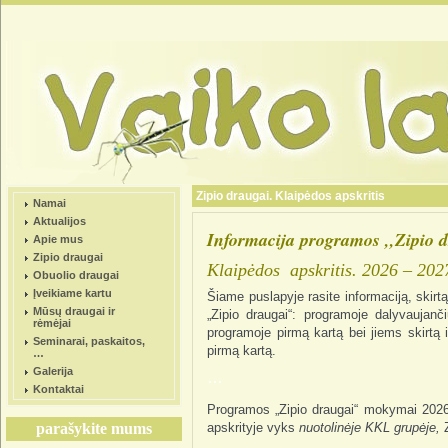
Zipio draugai. Klaipėdos apskritis
Namai
Aktualijos
Informacija programos ,,Zipio 
Apie mus
Zipio draugai
Klaipėdos apskritis. 2026 – 202
Obuolio draugai
Įveikiame kartu
Šiame puslapyje rasite informaciją, ski
Mūsų draugai ir
„Zipio draugai“: programoje dalyvaujan
rėmėjai
programoje pirmą kartą bei jiems skirtą
Seminarai, paskaitos,
pirmą kartą.
…
Galerija
…
Kontaktai
Programos „Zipio draugai“ mokymai 20
parašykite mums
apskrityje
vyks
nuotolinėje KKL grupėje,