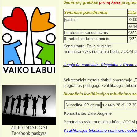
Seminarų grafikas
pirmą kartą
program
Seminaro pavadinimas
Data 
Įvadinis
09.09
09.1
I metodinis konsultacinis
2027.
II metodinis konsultacinis
2027.
Konsultantė: Dalia Augienė
Seminarai vyks nuotoliniu būdu, ZOOM pl
Jungtinės nuotolinės Klaipėdos ir Kauno a
Ankstesniais metais darbui programoje „Z
programos pedagogo kvalifikacijos tobulin
Nuotolinis kvalifikacijos tobulinimo 
Nuotolinė KP grupė
rugsėjo 28 d.
12.30
Konsultantė: Dalia Augienė
Seminaras vyks nuotoliniu būdu, ZOOM p
ZIPIO DRAUGAI
K
valifikacijos tobulinimo seminaro
nuotol
Facebook paskyra