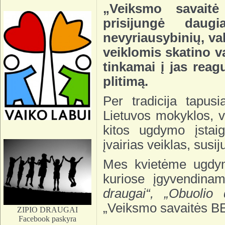
„Veiksmo savaitė
prisijungė daug
nevyriausybinių, val
veiklomis skatino v
tinkamai į jas reag
plitimą.
Per tradicija tapu
Lietuvos mokyklos, va
kitos ugdymo įsta
įvairias veiklas, susi
Mes kvietėme ugdymo
kuriose įgyvendin
draugai“, „Obuolio 
„Veiksmo savaitės B
ZIPIO DRAUGAI
Facebook paskyra