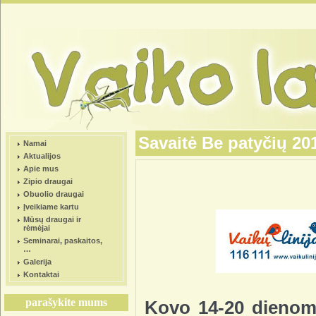
Savaitė Be patyčių 20
Namai
Aktualijos
Apie mus
Zipio draugai
Obuolio draugai
Įveikiame kartu
Mūsų draugai ir
rėmėjai
Seminarai, paskaitos,
…
Galerija
Kontaktai
parašykite mums
Kovo 14-20 dienomi