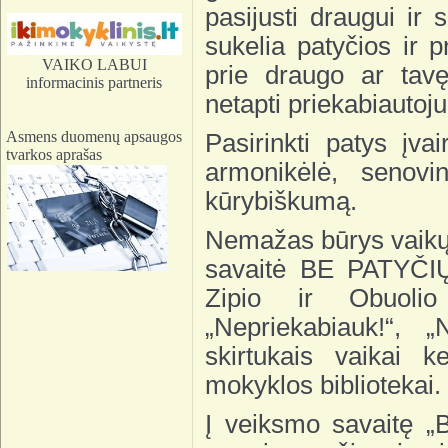
pasijusti draugui ir 
sukelia patyčios ir p
VAIKO LABUI
prie draugo ar tavę
informacinis partneris
netapti priekabiautoj
Asmens duomenų apsaugos
Pasirinkti patys įva
tvarkos aprašas
armonikėlė, senovi
kūrybiškumą.
Nemažas būrys vaikų
savaitė BE PATYČIŲ“
Zipio ir Obuolio
„Nepriekabiauk!“, „
skirtukais vaikai k
mokyklos bibliotekai.
Į veiksmo savaitę „B