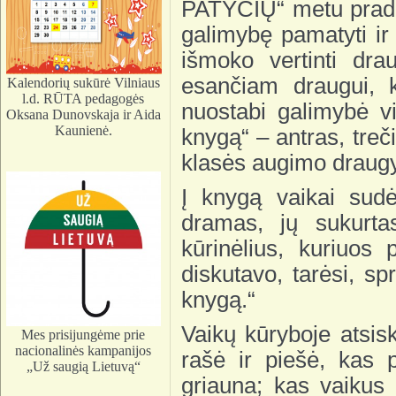
PATYČIŲ“ metu pradėt
galimybę pamatyti ir k
išmoko vertinti dra
esančiam draugui, 
Kalendorių sukūrė Vilniaus
l.d. RŪTA pedagogės
nuostabi galimybė vi
Oksana Dunovskaja ir Aida
Kaunienė.
knygą“ – antras, treči
klasės augimo draugy
Į knygą vaikai sudė
dramas, jų sukurta
kūrinėlius, kuriuos 
diskutavo, tarėsi, sp
knygą.“
Vaikų kūryboje atsisk
Mes prisijungėme prie
nacionalinės kampanijos
rašė ir piešė, kas 
„Už saugią Lietuvą“
griauna; kas vaikus 