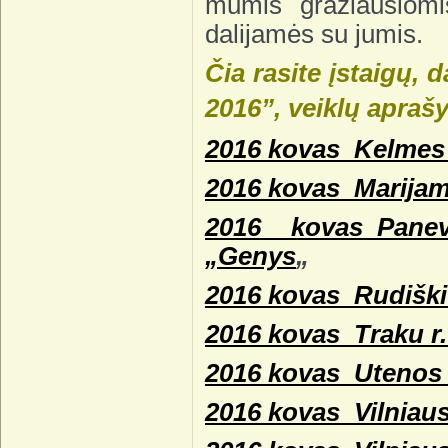
mumis gražiausiom
dalijamės su jumis.
Čia rasite įstaigų,
2016”, veiklų
apraš
2016 kovas_Kelmes r
2016 kovas_Marijamp
2016 kovas_Panevė
„Genys
„
2016 kovas_Rudiški
2016 kovas_Traku r.
2016 kovas_Utenos 
2016 kovas_Vilniaus